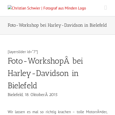
Zum
Inhalt
springen
Foto-Workshop bei Harley-Davidson in Bielefeld
[layerslider id=“7″]
Foto-WorkshopÂ bei
Harley-Davidson in
Bielefeld
Bielefeld, 18. OktoberÂ 2015
Wir lassen es mal so richtig krachen – tolle MotorrÃ¤der,