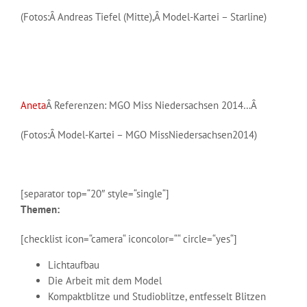
(Fotos:Â Andreas Tiefel (Mitte),Â Model-Kartei – Starline)
Aneta
Â Referenzen: MGO Miss Niedersachsen 2014…Â
(Fotos:Â Model-Kartei – MGO MissNiedersachsen2014)
[separator top=“20″ style=“single“]
Themen:
[checklist icon=“camera“ iconcolor=““ circle=“yes“]
Lichtaufbau
Die Arbeit mit dem Model
Kompaktblitze und Studioblitze, entfesselt Blitzen