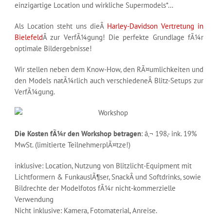
einzigartige Location und wirkliche Supermodels*…
Als Location steht uns dieÂ
Harley-Davidson Vertretung in
Bielefeld
Â zur VerfÃ¼gung! Die perfekte Grundlage fÃ¼r
optimale Bildergebnisse!
Wir stellen neben dem Know-How, den RÃ¤umlichkeiten und
den Models natÃ¼rlich auch verschiedeneÂ Blitz-Setups zur
VerfÃ¼gung.
Die Kosten fÃ¼r den Workshop betragen
: â‚¬ 198,- ink. 19%
MwSt. (limitierte TeilnehmerplÃ¤tze!)
inklusive: Location, Nutzung von Blitzlicht-Equipment mit
Lichtformern & FunkauslÃ¶ser, SnackÂ und Softdrinks, sowie
Bildrechte der Modelfotos fÃ¼r nicht-kommerzielle
Verwendung
Nicht inklusive: Kamera, Fotomaterial, Anreise.