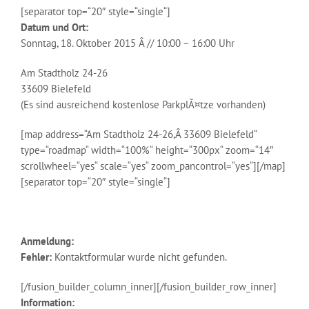
[separator top=“20″ style=“single“]
Datum und Ort:
Sonntag, 18. Oktober 2015 Â // 10:00 – 16:00 Uhr
Am Stadtholz 24-26
33609 Bielefeld
(Es sind ausreichend kostenlose ParkplÃ¤tze vorhanden)
[map address=“Am Stadtholz 24-26,Â 33609 Bielefeld“
type=“roadmap“ width=“100%“ height=“300px“ zoom=“14″
scrollwheel=“yes“ scale=“yes“ zoom_pancontrol=“yes“][/map]
[separator top=“20″ style=“single“]
Anmeldung:
Fehler:
Kontaktformular wurde nicht gefunden.
[/fusion_builder_column_inner][/fusion_builder_row_inner]
Information: