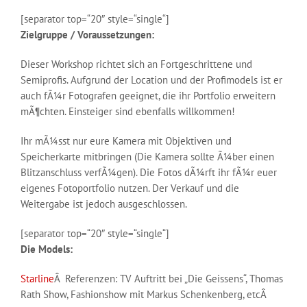
[separator top=“20″ style=“single“]
Zielgruppe / Voraussetzungen:
Dieser Workshop richtet sich an Fortgeschrittene und
Semiprofis. Aufgrund der Location und der Profimodels ist er
auch fÃ¼r Fotografen geeignet, die ihr Portfolio erweitern
mÃ¶chten. Einsteiger sind ebenfalls willkommen!
Ihr mÃ¼sst nur eure Kamera mit Objektiven und
Speicherkarte mitbringen (Die Kamera sollte Ã¼ber einen
Blitzanschluss verfÃ¼gen). Die Fotos dÃ¼rft ihr fÃ¼r euer
eigenes Fotoportfolio nutzen. Der Verkauf und die
Weitergabe ist jedoch ausgeschlossen.
[separator top=“20″ style=“single“]
Die Models:
Starline
Â Referenzen: TV Auftritt bei „Die Geissens“, Thomas
Rath Show, Fashionshow mit Markus Schenkenberg, etcÂ