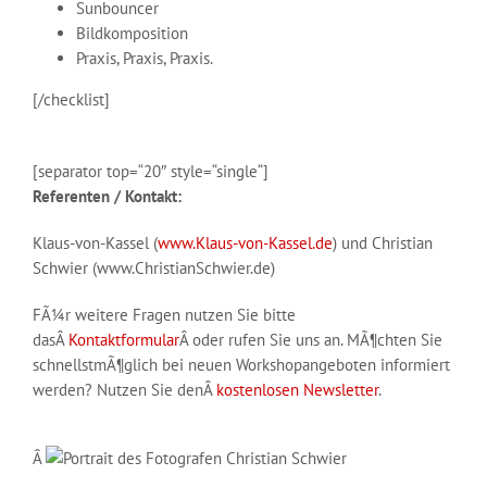
Sunbouncer
Bildkomposition
Praxis, Praxis, Praxis.
[/checklist]
[separator top=“20″ style=“single“]
Referenten / Kontakt:
Klaus-von-Kassel (
www.Klaus-von-Kassel.de
) und Christian
Schwier (www.ChristianSchwier.de)
FÃ¼r weitere Fragen nutzen Sie bitte
dasÂ
Kontaktformular
Â oder rufen Sie uns an. MÃ¶chten Sie
schnellstmÃ¶glich bei neuen Workshopangeboten informiert
werden? Nutzen Sie denÂ
kostenlosen Newsletter
.
Â