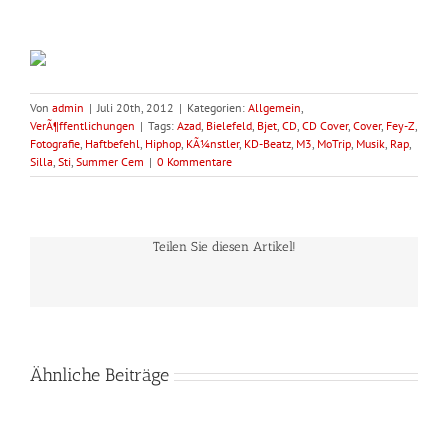
Von
admin
|
Juli 20th, 2012
|
Kategorien:
Allgemein
,
VerÃ¶ffentlichungen
|
Tags:
Azad
,
Bielefeld
,
Bjet
,
CD
,
CD Cover
,
Cover
,
Fey-Z
,
Fotografie
,
Haftbefehl
,
Hiphop
,
KÃ¼nstler
,
KD-Beatz
,
M3
,
MoTrip
,
Musik
,
Rap
,
Silla
,
Sti
,
Summer Cem
|
0 Kommentare
Teilen Sie diesen Artikel!
Ähnliche Beiträge
Lichtkunst-