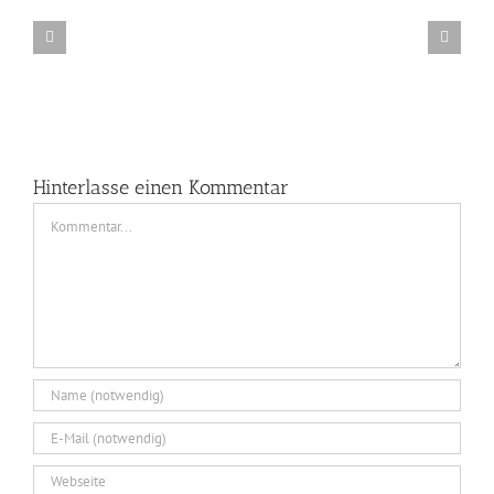
Workshop
in
der
GlashÃ¼tte
Gernheim
Hinterlasse einen Kommentar
Kommentar