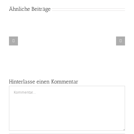
Ähnliche Beiträge
Lichtkunst-
Workshop
in
der
GlashÃ¼tte
Gernheim
Hinterlasse einen Kommentar
Kommentar