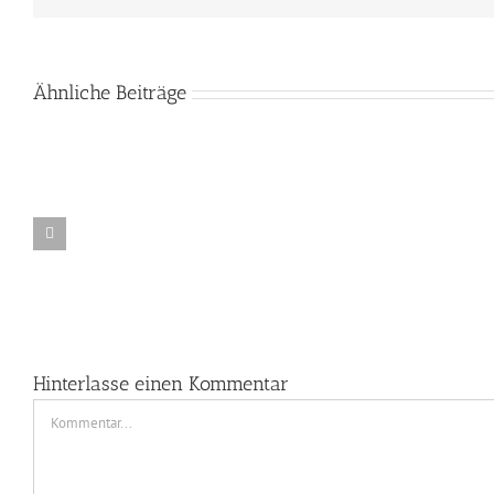
Ähnliche Beiträge
E-
Mail
Newsletter
Webref
fÃ¼r
durch
Fotografie-
Stock-
Workshops
Fotogra
und
Model-
Jobs
Hinterlasse einen Kommentar
Kommentar