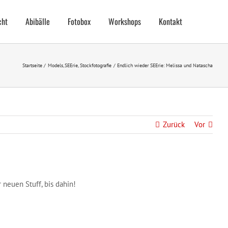
cht
Abibälle
Fotobox
Workshops
Kontakt
Startseite
Models
SEErie
Stockfotografie
Endlich wieder SEErie: Melissa und Natascha
Zurück
Vor
neuen Stuff, bis dahin!