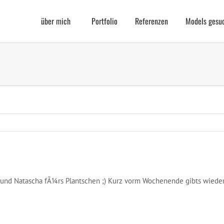
über mich
Portfolio
Referenzen
Models gesu
 und Natascha fÃ¼rs Plantschen ;) Kurz vorm Wochenende gibts wieder 