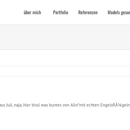
über mich
Portfolio
Referenzen
Models gesu
s Juli, naja, hier bissl was buntes von Alin*mit echten EngelsflÃ¼geln 