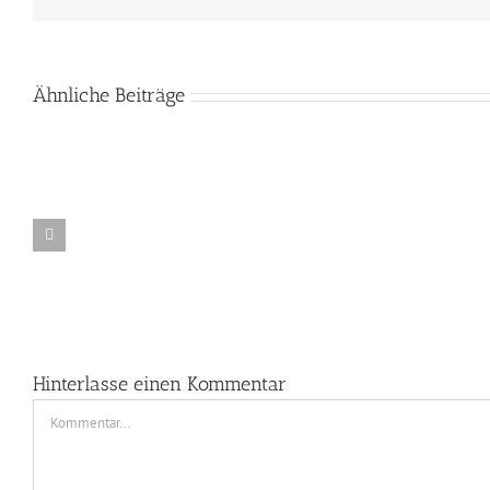
Ähnliche Beiträge
Lichtkunst-
Workshop
in
In
der
Bearbe
GlashÃ¼tte
Gernheim
Hinterlasse einen Kommentar
Kommentar