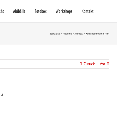
cht
Abibälle
Fotobox
Workshops
Kontakt
Startseite
Allgemein
Models
Fotoshooting mit Alin
Zurück
Vor
;)