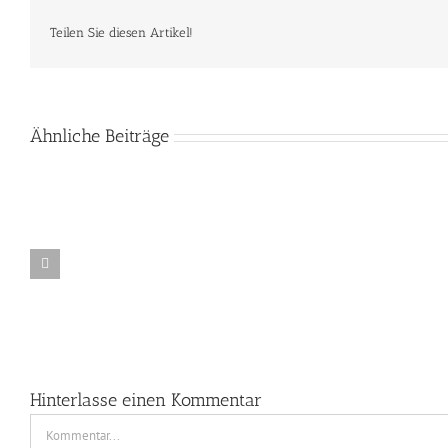
Teilen Sie diesen Artikel!
Ähnliche Beiträge
Lichtkunst-
Workshop
in
In
der
Bearbe
GlashÃ¼tte
Gernheim
Hinterlasse einen Kommentar
Kommentar