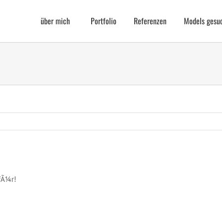
über mich
Portfolio
Referenzen
Models gesu
afÃ¼r!