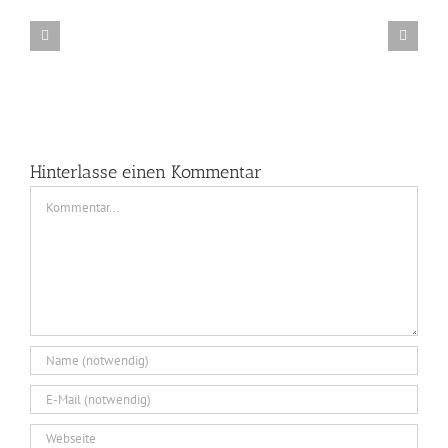
Newsletter
fÃ¼r
Fotografie-
Workshops
und
Model-
Jobs
Hinterlasse einen Kommentar
Kommentar