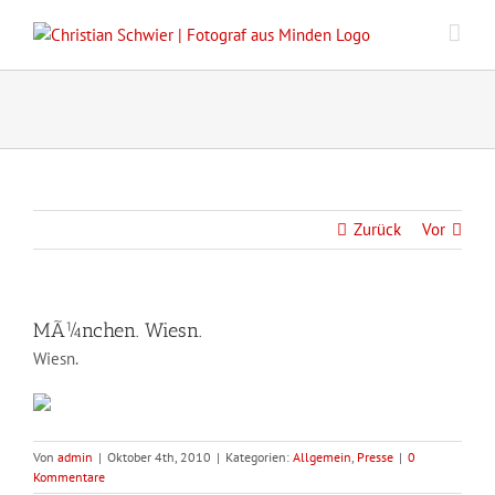
Zum
Inhalt
springen
Zurück
Vor
MÃ¼nchen. Wiesn.
Wiesn.
Von
admin
|
Oktober 4th, 2010
|
Kategorien:
Allgemein
,
Presse
|
0
Kommentare