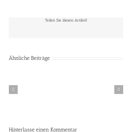
Teilen Sie diesen Artikel!
Ähnliche Beiträge
Lichtkunst-
Workshop
in
der
GlashÃ¼tte
Gernheim
Hinterlasse einen Kommentar