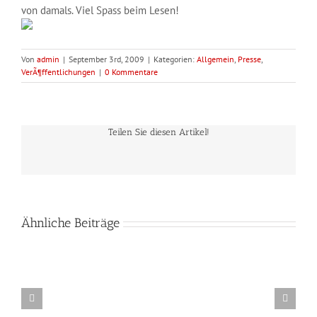
von damals. Viel Spass beim Lesen!
Von
admin
|
September 3rd, 2009
|
Kategorien:
Allgemein
,
Presse
,
VerÃ¶ffentlichungen
|
0 Kommentare
Teilen Sie diesen Artikel!
Ähnliche Beiträge
Lichtkunst-
Workshop
in
der