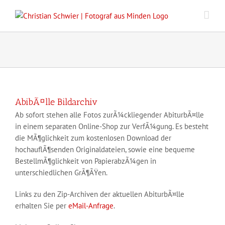
Zum
Inhalt
springen
AbibÃ¤lle Bildarchiv
Ab sofort stehen alle Fotos zurÃ¼ckliegender AbiturbÃ¤lle
in einem separaten Online-Shop zur VerfÃ¼gung. Es besteht
die MÃ¶glichkeit zum kostenlosen Download der
hochauflÃ¶senden Originaldateien, sowie eine bequeme
BestellmÃ¶glichkeit von PapierabzÃ¼gen in
unterschiedlichen GrÃ¶ÃŸen.
Links zu den Zip-Archiven der aktuellen AbiturbÃ¤lle
erhalten Sie per
eMail-Anfrage
.