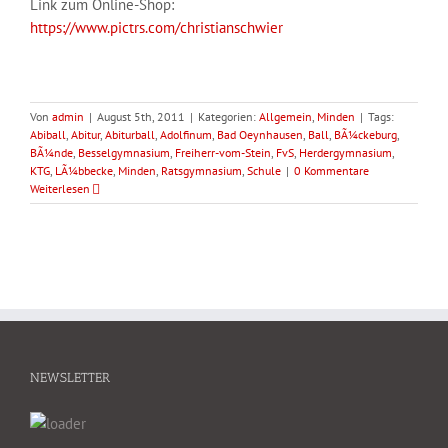
Link zum Online-Shop:
https://www.pictrs.com/christianschwier
Von
admin
|
August 5th, 2011
|
Kategorien:
Allgemein
,
Minden
|
Tags:
Abiball
,
Abitur
,
Abiturball
,
Adolfinum
,
Bad Oeynhausen
,
Ball
,
BÃ¼ckeburg
,
BÃ¼nde
,
Besselgymnasium
,
Freiherr-vom-Stein
,
FvS
,
Herdergymnasium
,
KTG
,
LÃ¼bbecke
,
Minden
,
Ratsgymnasium
,
Schule
|
0 Kommentare
Weiterlesen
NEWSLETTER