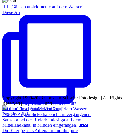
🚣‍♂️ „Gänsehaut-Momente auf dem Wasser“ –
Diese Au
Copyright 1999-2023 Christian Schwier Fotodesign | All Rights
Reserved |
Impressum
und
Datenschutz
Facebook
Instagram
E-Mail
Xing
Page load link