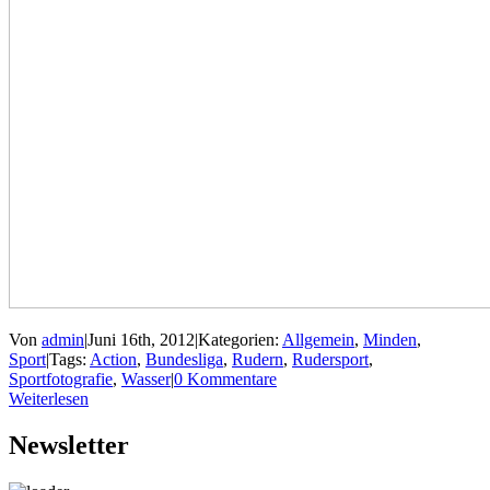
Von
admin
|
Juni 16th, 2012
|
Kategorien:
Allgemein
,
Minden
,
Sport
|
Tags:
Action
,
Bundesliga
,
Rudern
,
Rudersport
,
Sportfotografie
,
Wasser
|
0 Kommentare
Weiterlesen
Newsletter