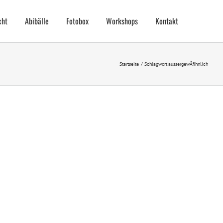
cht
Abibälle
Fotobox
Workshops
Kontakt
Startseite
Schlagwort:
aussergewÃ¶hnlich