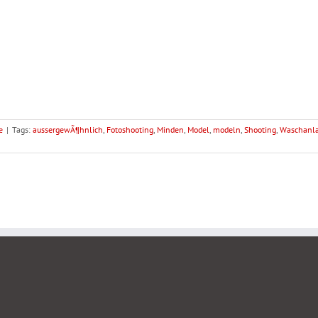
e
|
Tags:
aussergewÃ¶hnlich
,
Fotoshooting
,
Minden
,
Model
,
modeln
,
Shooting
,
Waschanl