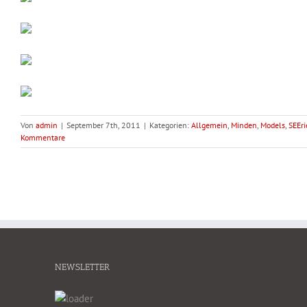
Von
admin
|
September 7th, 2011
|
Kategorien:
Allgemein
,
Minden
,
Models
,
SEEri
Kommentare
NEWSLETTER