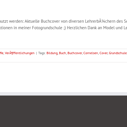
genutzt werden: Aktuelle Buchcover von diversen LehrerbÃ¼chern des S
tionen in meiner Fotogrundschule ;) Herzlichen Dank an Model und Le
fie
,
VerÃ¶ffentlichungen
|
Tags:
Bildung
,
Buch
,
Buchcover
,
Cornelsen
,
Cover
,
Grundschule