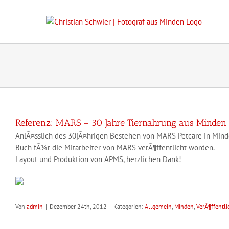
Zum
Inhalt
springen
Referenz: MARS – 30 Jahre Tiernahrung aus Minden
AnlÃ¤sslich des 30jÃ¤hrigen Bestehen von MARS Petcare in Minden
Buch fÃ¼r die Mitarbeiter von MARS verÃ¶ffentlicht worden.
Layout und Produktion von APMS, herzlichen Dank!
Von
admin
|
Dezember 24th, 2012
|
Kategorien:
Allgemein
,
Minden
,
VerÃ¶ffentl