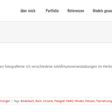
über mich
Portfolio
Referenzen
Models gesu
 fotografierte ich verschiedene JubilÃ¤umsveranstaltungen im Herbst 
ichungen
|
Tags:
Bilderbuch
,
Buch
,
Chronik
,
Fotograf
,
MARS
,
Minden
,
Petcare
,
Tiernahrung