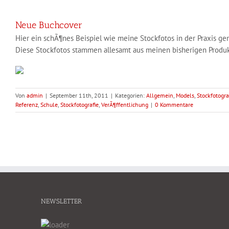
Neue Buchcover
Hier ein schÃ¶nes Beispiel wie meine Stockfotos in der Praxis 
Diese Stockfotos stammen allesamt aus meinen bisherigen Produk
Von
admin
|
September 11th, 2011
|
Kategorien:
Allgemein
,
Models
,
Stockfotogra
Referenz
,
Schule
,
Stockfotografie
,
VerÃ¶ffentlichung
|
0 Kommentare
NEWSLETTER