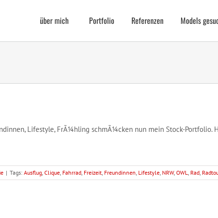
über mich
Portfolio
Referenzen
Models gesu
ndinnen, Lifestyle, FrÃ¼hling schmÃ¼cken nun mein Stock-Portfolio.
ie
|
Tags:
Ausflug
,
Clique
,
Fahrrad
,
Freizeit
,
Freundinnen
,
Lifestyle
,
NRW
,
OWL
,
Rad
,
Radtou