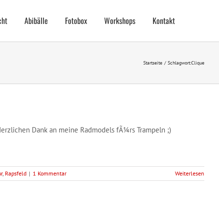
cht
Abibälle
Fotobox
Workshops
Kontakt
Startseite
Schlagwort:
Clique
 Herzlichen Dank an meine Radmodels fÃ¼rs Trampeln ;)
r
,
Rapsfeld
|
1 Kommentar
Weiterlesen