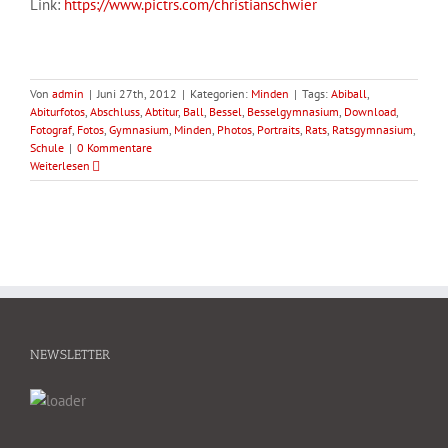
Link:
https://www.pictrs.com/christianschwier
Von
admin
|
Juni 27th, 2012
|
Kategorien:
Minden
|
Tags:
Abiball
,
Abiturfotos
,
Abschluss
,
Abtitur
,
Ball
,
Bessel
,
Besselgymnasium
,
Download
,
Fotograf
,
Fotos
,
Gymnasium
,
Minden
,
Photos
,
Portraits
,
Rats
,
Ratsgymnasium
,
Schule
|
0 Kommentare
Weiterlesen
NEWSLETTER