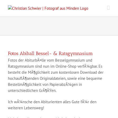
Zum
Inhalt
springen
Fotos Abiball Bessel- & Ratsgymnasium
Fotos der AbiturbÃ¤lle vom Besselgymnasium und
Ratsgymnasium sind nun im Online-Shop verfÃ¼gbar. Es
besteht die MÃ¶glichkeit zum kostenlosen Download der
hochauflÃ¶senden Originaldateien, sowie eine bequeme
BestellmÃ¶glichkeit von PapierabzÃ¼gen in
unterschiedlichen GrÃ¶ÃŸen.
Ich wÃ¼nsche den Abiturienten alles Gute fÃ¼r den
weiteren Lebensweg!