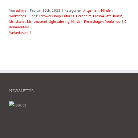
Von
admin
|
Februar 13th, 2022
|
Kategorien:
Allgemein
,
Minden
,
Workshops
|
Tags:
Fotoworkshop
,
Futur21
,
Gernheim
,
GlashÃ¼tte
,
Kunst
,
Lichtkunst
,
Lichtmalerei
,
Lightpainting
,
Minden
,
Petershagen
,
Workshop
|
0
Kommentare
Weiterlesen
NEWSLETTER