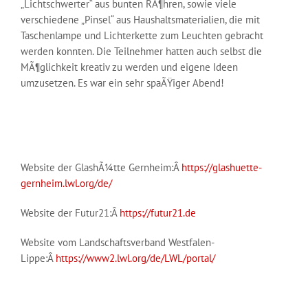
„Lichtschwerter“ aus bunten RÃ¶hren, sowie viele
verschiedene „Pinsel“ aus Haushaltsmaterialien, die mit
Taschenlampe und Lichterkette zum Leuchten gebracht
werden konnten. Die Teilnehmer hatten auch selbst die
MÃ¶glichkeit kreativ zu werden und eigene Ideen
umzusetzen. Es war ein sehr spaÃŸiger Abend!
Website der GlashÃ¼tte Gernheim:Â
https://glashuette-
gernheim.lwl.org/de/
Website der Futur21:Â
https://futur21.de
Website vom Landschaftsverband Westfalen-
Lippe:Â
https://www2.lwl.org/de/LWL/portal/