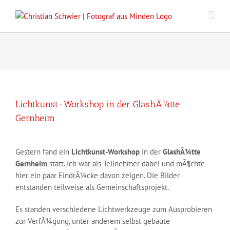
Zum
Inhalt
springen
Lichtkunst-Workshop in der GlashÃ¼tte
Gernheim
Gestern fand ein
Lichtkunst-Workshop
in der
GlashÃ¼tte
Gernheim
statt. Ich war als Teilnehmer dabei und mÃ¶chte
hier ein paar EindrÃ¼cke davon zeigen. Die Bilder
entstanden teilweise als Gemeinschaftsprojekt.
Es standen verschiedene Lichtwerkzeuge zum Ausprobieren
zur VerfÃ¼gung, unter anderem selbst gebaute