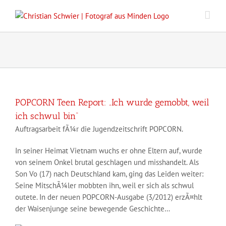
Zum
Inhalt
springen
POPCORN Teen Report: „Ich wurde gemobbt, weil
ich schwul bin“
Auftragsarbeit fÃ¼r die Jugendzeitschrift POPCORN.
In seiner Heimat Vietnam wuchs er ohne Eltern auf, wurde
von seinem Onkel brutal geschlagen und misshandelt. Als
Son Vo (17) nach Deutschland kam, ging das Leiden weiter:
Seine MitschÃ¼ler mobbten ihn, weil er sich als schwul
outete. In der neuen POPCORN-Ausgabe (3/2012) erzÃ¤hlt
der Waisenjunge seine bewegende Geschichte…