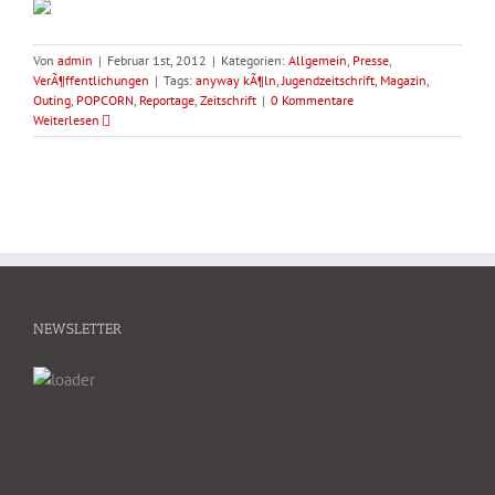
Von
admin
|
Februar 1st, 2012
|
Kategorien:
Allgemein
,
Presse
,
VerÃ¶ffentlichungen
|
Tags:
anyway kÃ¶ln
,
Jugendzeitschrift
,
Magazin
,
Outing
,
POPCORN
,
Reportage
,
Zeitschrift
|
0 Kommentare
Weiterlesen
NEWSLETTER