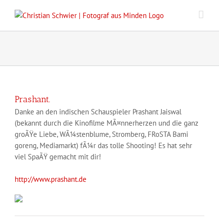
Zum
Inhalt
springen
Prashant.
Danke an den indischen Schauspieler Prashant Jaiswal
(bekannt durch die Kinofilme MÃ¤nnerherzen und die ganz
groÃŸe Liebe, WÃ¼stenblume, Stromberg, FRoSTA Bami
goreng, Mediamarkt) fÃ¼r das tolle Shooting! Es hat sehr
viel SpaÃŸ gemacht mit dir!
http://www.prashant.de