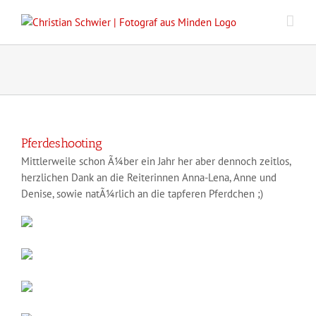
Zum
Inhalt
springen
Pferdeshooting
Mittlerweile schon Ã¼ber ein Jahr her aber dennoch zeitlos,
herzlichen Dank an die Reiterinnen Anna-Lena, Anne und
Denise, sowie natÃ¼rlich an die tapferen Pferdchen ;)