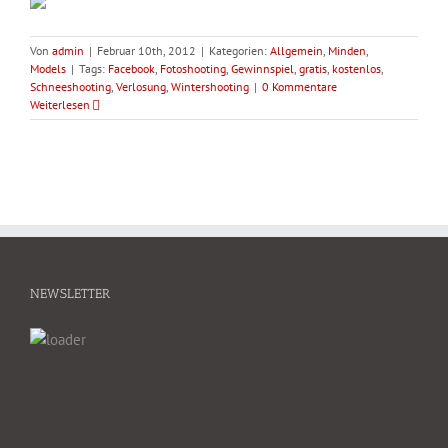
Von
admin
|
Februar 10th, 2012
|
Kategorien:
Allgemein
,
Minden
,
Models
|
Tags:
Facebook
,
Fotoshooting
,
Gewinnspiel
,
gratis
,
kostenlos
,
Schneeshooting
,
Verlosung
,
Wintershooting
|
0 Kommentare
Weiterlesen
NEWSLETTER