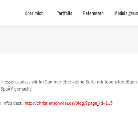
über mich
Portfolio
Referenzen
Models gesu
Hessen, sodass wir im Sommer eine kleine Serie mit lebensfreudigen B
el SpaÃŸ gemacht!
 Infos dazu:
http://christianschwier.de/blog/?page_id=113