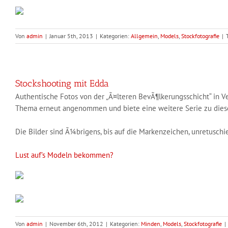
Von
admin
|
Januar 5th, 2013
|
Kategorien:
Allgemein
,
Models
,
Stockfotografie
|
Stockshooting mit Edda
Authentische Fotos von der „Ã¤lteren BevÃ¶lkerungsschicht“ in 
Thema erneut angenommen und biete eine weitere Serie zu diesem
Die Bilder sind Ã¼brigens, bis auf die Markenzeichen, unretuschi
Lust auf’s Modeln bekommen?
Von
admin
|
November 6th, 2012
|
Kategorien:
Minden
,
Models
,
Stockfotografie
|