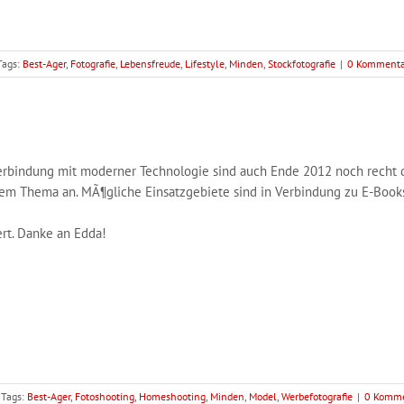
Tags:
Best-Ager
,
Fotografie
,
Lebensfreude
,
Lifestyle
,
Minden
,
Stockfotografie
|
0 Kommenta
Verbindung mit moderner Technologie sind auch Ende 2012 noch recht 
 Thema an. MÃ¶gliche Einsatzgebiete sind in Verbindung zu E-Books, 
ert. Danke an Edda!
Tags:
Best-Ager
,
Fotoshooting
,
Homeshooting
,
Minden
,
Model
,
Werbefotografie
|
0 Komme