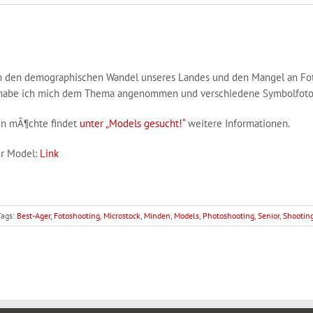
ch den demographischen Wandel unseres Landes und den Mangel an Foto
on habe ich mich dem Thema angenommen und verschiedene Symbolfotos 
hen mÃ¶chte findet
unter „Models gesucht!“
weitere Informationen.
er Model:
Link
Tags:
Best-Ager
,
Fotoshooting
,
Microstock
,
Minden
,
Models
,
Photoshooting
,
Senior
,
Shootin