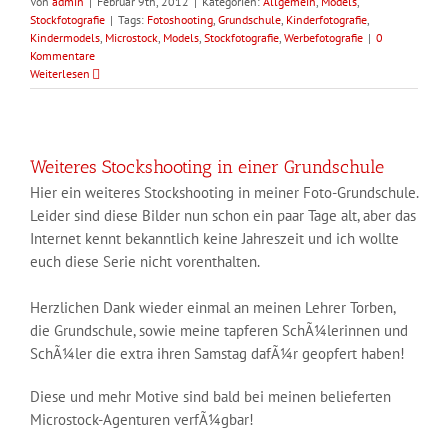
Von
admin
|
Februar 9th, 2012
|
Kategorien:
Allgemein
,
Models
,
Stockfotografie
|
Tags:
Fotoshooting
,
Grundschule
,
Kinderfotografie
,
Kindermodels
,
Microstock
,
Models
,
Stockfotografie
,
Werbefotografie
|
0
Kommentare
Weiterlesen
Weiteres Stockshooting in einer Grundschule
Hier ein weiteres Stockshooting in meiner Foto-Grundschule.
Leider sind diese Bilder nun schon ein paar Tage alt, aber das
Internet kennt bekanntlich keine Jahreszeit und ich wollte
euch diese Serie nicht vorenthalten.
Herzlichen Dank wieder einmal an meinen Lehrer Torben,
die Grundschule, sowie meine tapferen SchÃ¼lerinnen und
SchÃ¼ler die extra ihren Samstag dafÃ¼r geopfert haben!
Diese und mehr Motive sind bald bei meinen belieferten
Microstock-Agenturen verfÃ¼gbar!