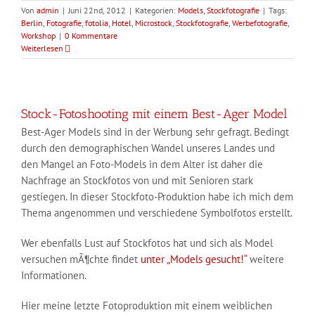
Von
admin
|
Juni 22nd, 2012
|
Kategorien:
Models
,
Stockfotografie
|
Tags:
Berlin
,
Fotografie
,
fotolia
,
Hotel
,
Microstock
,
Stockfotografie
,
Werbefotografie
,
Workshop
|
0 Kommentare
Weiterlesen
Stock-Fotoshooting mit einem Best-Ager Model
Best-Ager Models sind in der Werbung sehr gefragt. Bedingt
durch den demographischen Wandel unseres Landes und
den Mangel an Foto-Models in dem Alter ist daher die
Nachfrage an Stockfotos von und mit Senioren stark
gestiegen. In dieser Stockfoto-Produktion habe ich mich dem
Thema angenommen und verschiedene Symbolfotos erstellt.
Wer ebenfalls Lust auf Stockfotos hat und sich als Model
versuchen mÃ¶chte findet
unter „Models gesucht!“
weitere
Informationen.
Hier meine letzte Fotoproduktion mit einem weiblichen