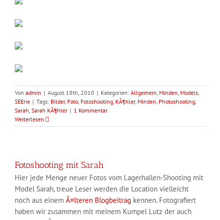
Von
admin
|
August 18th, 2010
|
Kategorien:
Allgemein
,
Minden
,
Models
,
SEErie
|
Tags:
Bilder
,
Foto
,
Fotoshooting
,
KÃ¶hler
,
Minden
,
Photoshooting
,
Sarah
,
Sarah KÃ¶hler
|
1 Kommentar
Weiterlesen
Fotoshooting mit Sarah
Hier jede Menge neuer Fotos vom Lagerhallen-Shooting mit
Model Sarah, treue Leser werden die Location vielleicht
noch aus einem
Ã¤lteren Blogbeitrag
kennen. Fotografiert
haben wir zusammen mit meinem Kumpel Lutz der auch