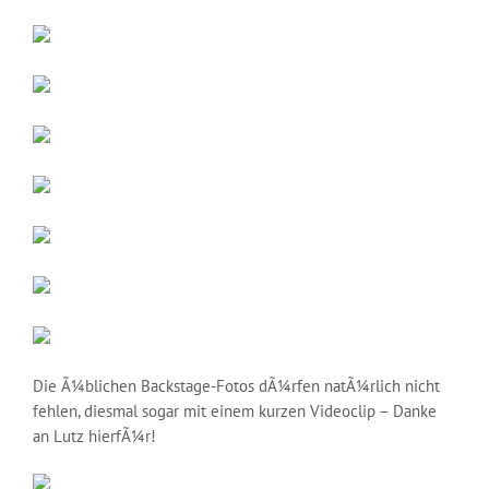
Die Ã¼blichen Backstage-Fotos dÃ¼rfen natÃ¼rlich nicht
fehlen, diesmal sogar mit einem kurzen Videoclip – Danke
an Lutz hierfÃ¼r!