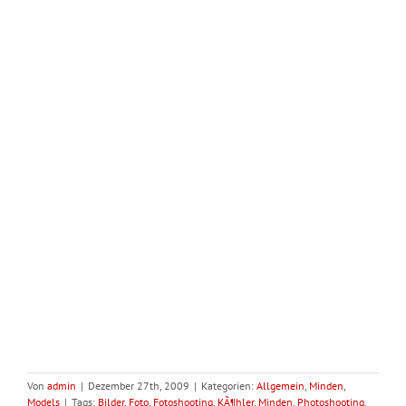
Von
admin
|
Dezember 27th, 2009
|
Kategorien:
Allgemein
,
Minden
,
Models
|
Tags:
Bilder
,
Foto
,
Fotoshooting
,
KÃ¶hler
,
Minden
,
Photoshooting
,