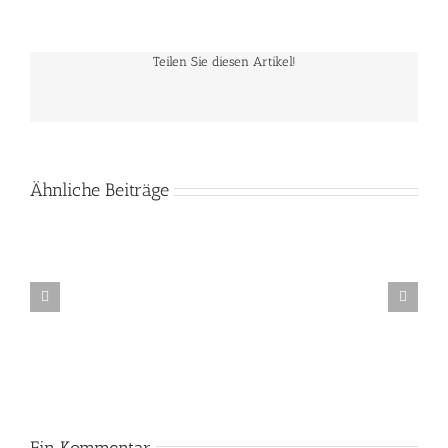
Teilen Sie diesen Artikel!
Ähnliche Beiträge
Lichtkunst-
Workshop
in
der
GlashÃ¼tte
Gernheim