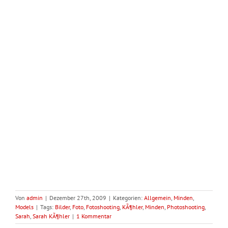
Von
admin
|
Dezember 27th, 2009
|
Kategorien:
Allgemein
,
Minden
,
Models
|
Tags:
Bilder
,
Foto
,
Fotoshooting
,
KÃ¶hler
,
Minden
,
Photoshooting
,
Sarah
,
Sarah KÃ¶hler
|
1 Kommentar