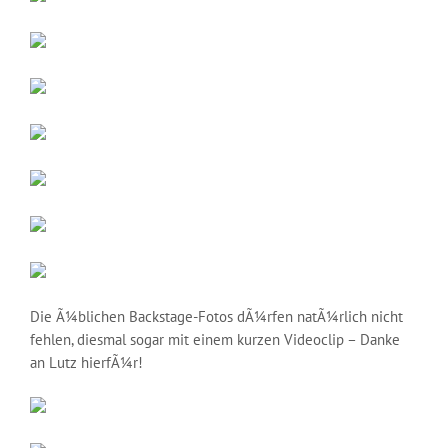
Die Ã¼blichen Backstage-Fotos dÃ¼rfen natÃ¼rlich nicht
fehlen, diesmal sogar mit einem kurzen Videoclip – Danke
an Lutz hierfÃ¼r!